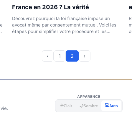
France en 2026 ? La vérité
e
Découvrez pourquoi la loi française impose un
R
re
avocat même par consentement mutuel. Voici les
m
étapes pour simplifier votre procédure et les
d
documents à four...
c
‹
1
2
›
APPARENCE
☀️
💻
🌙
Clair
Sombre
Auto
vie.