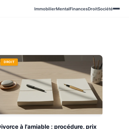
Immobilier
Mental
Finances
Droit
Société
DROIT
ivorce à l'amiable : procédure, prix