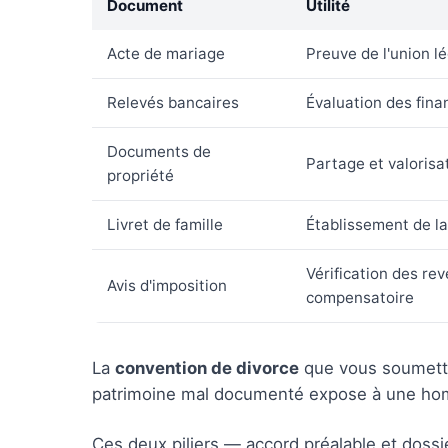
Document
Utilité
Acte de mariage
Preuve de l'union l
Relevés bancaires
Évaluation des fina
Documents de
Partage et valorisa
propriété
Livret de famille
Établissement de la
Vérification des re
Avis d'imposition
compensatoire
La
convention de divorce
que vous soumettr
patrimoine mal documenté expose à une hom
Ces deux piliers — accord préalable et dossi