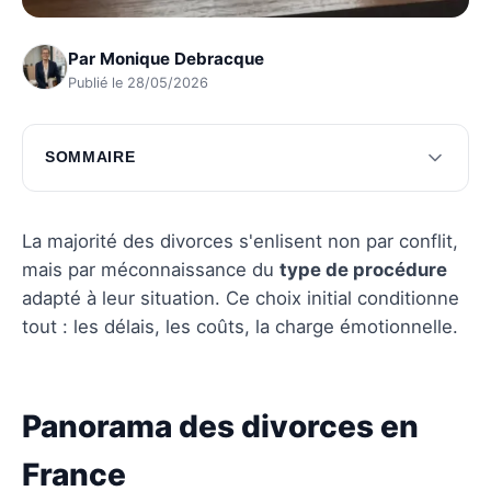
Par
Monique Debracque
Publié le 28/05/2026
SOMMAIRE
Panorama des divorces en France
Analyse des procédures de divorce
La majorité des divorces s'enlisent non par conflit,
mais par méconnaissance du
type de procédure
Questions fréquentes
adapté à leur situation. Ce choix initial conditionne
tout : les délais, les coûts, la charge émotionnelle.
Panorama des divorces en
France