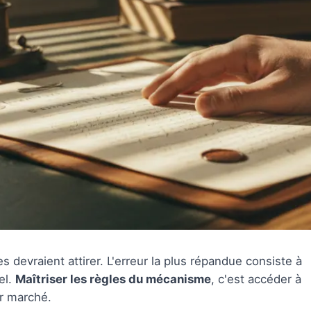
s devraient attirer. L'erreur la plus répandue consiste à
el.
Maîtriser les règles du mécanisme
, c'est accéder à
r marché.