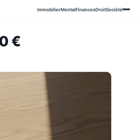
Immobilier
Mental
Finances
Droit
Société
00 €