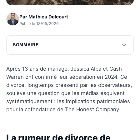
Par
Mathieu Delcourt
Publié le 18/05/2026
SOMMAIRE
La rumeur de divorce de jessica alba
Réactions du public et implications
Après 13 ans de mariage, Jessica Alba et Cash
Warren ont confirmé leur séparation en 2024. Ce
Questions fréquentes
divorce, longtemps pressenti par les observateurs,
soulève une question que les médias esquivent
systématiquement : les implications patrimoniales
pour la cofondatrice de The Honest Company.
La rumeur de divorce de