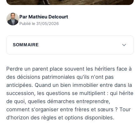
Par
Mathieu Delcourt
Publié le 31/05/2026
SOMMAIRE
Comprendre les droits des héritiers
Démarches administratives pour l'héritage
Perdre un parent place souvent les héritiers face à
des décisions patrimoniales qu'ils n'ont pas
Options de partage entre héritiers
anticipées. Quand un bien immobilier entre dans la
Questions fréquentes
succession, les questions se multiplient : qui hérite
de quoi, quelles démarches entreprendre,
comment s'organiser entre frères et sœurs ? Tour
d'horizon des règles et options disponibles.