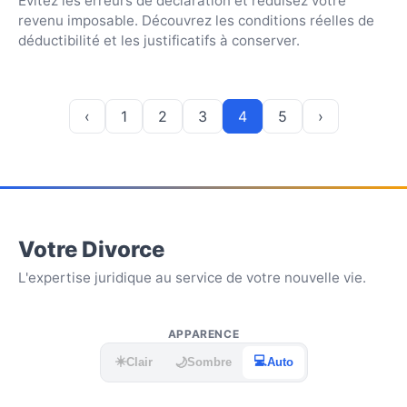
Évitez les erreurs de déclaration et réduisez votre
revenu imposable. Découvrez les conditions réelles de
déductibilité et les justificatifs à conserver.
‹
1
2
3
4
5
›
Votre Divorce
L'expertise juridique au service de votre nouvelle vie.
APPARENCE
☀️
💻
🌙
Clair
Sombre
Auto