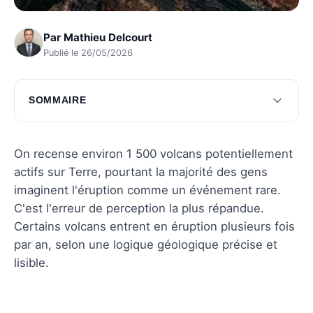
Par
Mathieu Delcourt
Publié le 26/05/2026
SOMMAIRE
Exploration des causes de l'activité éruptive
Conséquences environnementales des
On recense environ 1 500 volcans potentiellement
éruptions
actifs sur Terre, pourtant la majorité des gens
imaginent l'éruption comme un événement rare.
Questions fréquentes
C'est l'erreur de perception la plus répandue.
Certains volcans entrent en éruption plusieurs fois
par an, selon une logique géologique précise et
lisible.